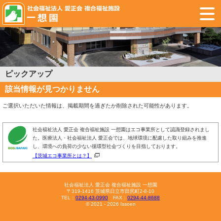
ピックアップ
該当情報が見つかりません
ご選択いただいた情報は、掲載期間を過ぎたか削除された可能性があります。
社会福祉法人 愛正会 複合福祉施設 一想園はエコ事業所として認識登録されまし
た。医療法人・社会福祉法人 愛正会では、地球環境に配慮した取り組みを推進
し、環境への負荷の少ない循環型社会づくりを目指しております。
【茨城エコ事業所とは？】
社会福祉法人 愛正会 複合福祉施設 一想園
〒319-1416 茨城県日立市田尻町2-8-10
TEL：
0294-43-0990
FAX：
0294-44-8688
© 2021 - 2026 Issoen